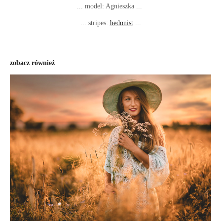
... model: Agnieszka ...
... stripes:
hedonist
...
zobacz również