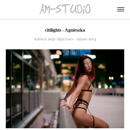
citilights - Agnieszka
kobieca sesja zdjęciowa - miasto nocą