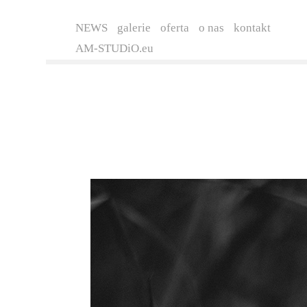
NEWS
galerie
oferta
o nas
kontakt
AM-STUDiO.eu